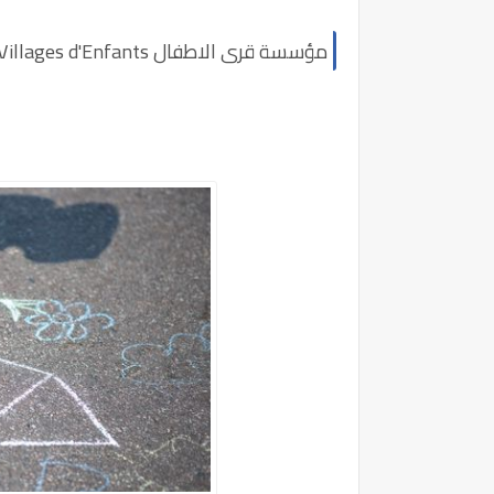
مؤسسة قرى الاطفال SOS Villages d'Enfants بالمغرب تعلن عن توظيفات للشباب ذكور وإناث