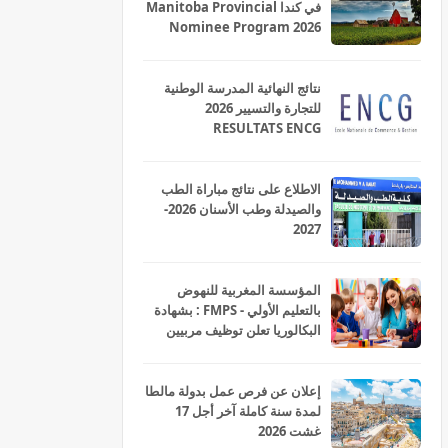
في كندا Manitoba Provincial
Nominee Program 2026
نتائج النهائية المدرسة الوطنية
للتجارة والتسيير 2026
RESULTATS ENCG
الاطلاع على نتائج مباراة الطب
والصيدلة وطب الأسنان 2026-
2027
المؤسسة المغربية للنهوض
بالتعليم الأولي - FMPS : بشهادة
البكالوريا تعلن توظيف مربيين
ومربيات للتعليم الاولي بمختلف
جهات و أقاليم المملكة 2026
إعلان عن فرص عمل بدولة مالطا
لمدة سنة كاملة آخر أجل 17
غشت 2026