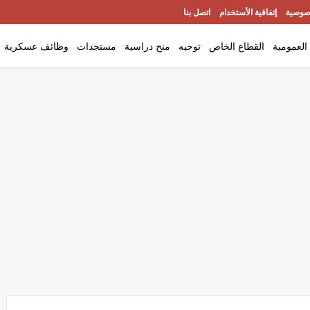
صوصية
إتفاقية الأستخدام
اتصل بنا
العمومية
القطاع الخاص
توجيه
منح دراسية
مستجدات
وظائف عسكرية