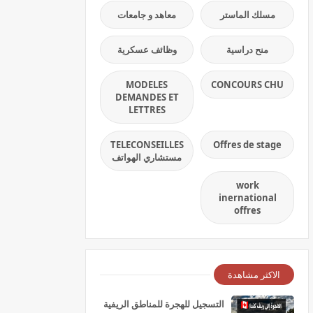
مسلك الماستر
معاهد و جامعات
منح دراسية
وظائف عسكرية
MODELES
CONCOURS CHU
DEMANDES ET
LETTRES
TELECONSEILLES
Offres de stage
مستشاري الهواتف
work
inernational
offres
الاكثر مشاهدة
التسجيل للهجرة للمناطق الريفية