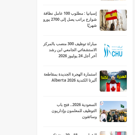
إسبانيا : مطلوب 100 عامل نظافة
شوارع براتب يصل إلى 2700 يورو
شهريًا
مباراة توظيف 300 منصب بالمركز
الاستشفائي الجامعي ابن رشد
آخر أجل 24 يوليوز 2026
استمارة الهجرة الجديدة بمقاطعة
ألبرتا الكندية Alberta 2026
السعودية 2026.. فتح باب
التوظيف للمعلمون وإداريون
وسائقون