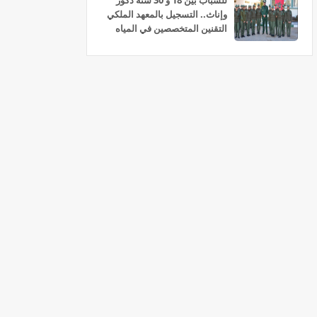
للشباب بين 18 و 30 سنة ذكور
وإناث.. التسجيل بالمعهد الملكي
التقنين المتخصصين في المياه
والغابات سلا 2026-2027