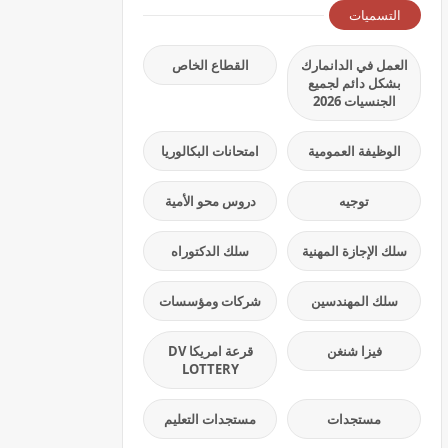
التسميات
العمل في الدانمارك
القطاع الخاص
بشكل دائم لجميع
الجنسيات 2026
الوظيفة العمومية
امتحانات البكالوريا
توجيه
دروس محو الأمية
سلك الإجازة المهنية
سلك الدكتوراه
سلك المهندسين
شركات ومؤسسات
فيزا شنغن
قرعة امريكا DV
LOTTERY
مستجدات
مستجدات التعليم