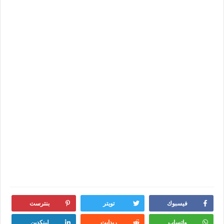
فيسبوك
تويتر
بنترست
واتساب
ريدايت
لينكدين