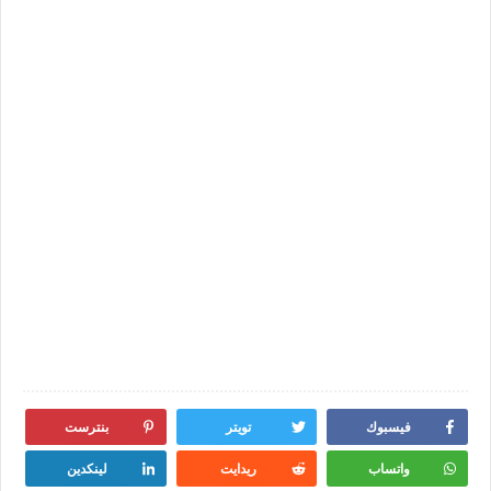
فيسبوك
تويتر
بنترست
واتساب
ريدايت
لينكدين