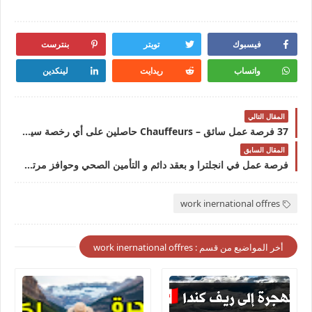
فيسبوك
تويتر
بنترست
واتساب
ريدايت
لينكدين
المقال التالي
37 فرصة عمل سائق – Chauffeurs حاصلين على أي رخصة سياقة
المقال السابق
فرصة عمل في انجلترا و بعقد دائم و التأمين الصحي وحوافز مرتفعة قدم الآن للعمل بشركة KALYMAT 2024
work inernational offres
أخر المواضيع من قسم : work inernational offres