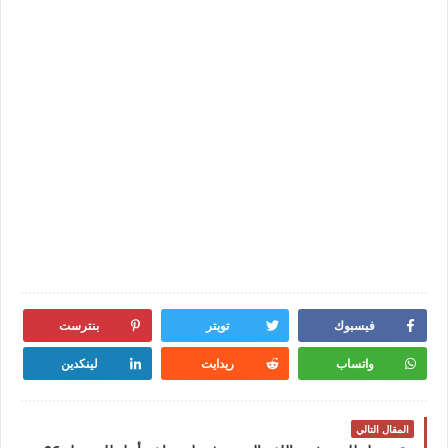
فيسبوك
تويتر
بنترست
واتساب
ريدايت
لينكدين
المقال التالي