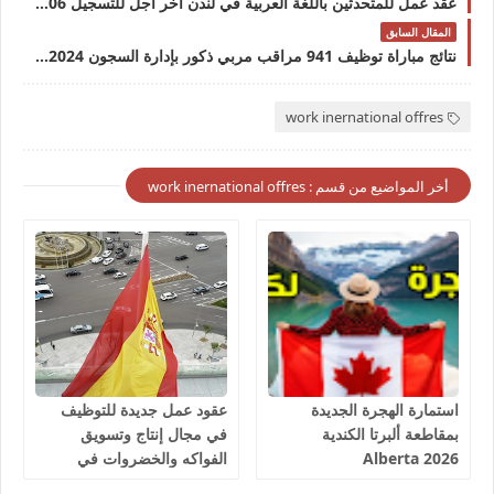
عقد عمل للمتحدثين باللغة العربية في لندن اخر أجل للتسجيل 06 فبراير 2024
المقال السابق
نتائج مباراة توظيف 941 مراقب مربي ذكور بإدارة السجون 2024 DGAPR
work inernational offres
أخر المواضيع من قسم : work inernational offres
استمارة الهجرة الجديدة
عقود عمل جديدة للتوظيف
بمقاطعة ألبرتا الكندية
في مجال إنتاج وتسويق
Alberta 2026
الفواكه والخضروات في
إسبانيا 2026