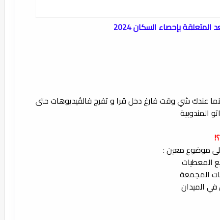
لمتعلقة بإحصاء السكان 2024
ي فينما عندك شي وقت فارغ دخل قرا و تفرج فالڤيديوهات حتى
تو المندوبية
؟!
ع المعطيات
يات المجمعة
 في الميدان