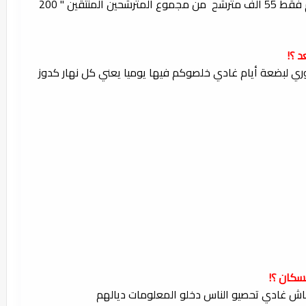
غادي دوزو الإختبار الشفوي غادي ختارو منكم فقط 55 ألف مترشح من مجموع المترشحين المنتقين " 200
 ؟!
ي لبضعة أيام غادي خلصوكم فيها يوميا يعني كل نهار كدوز
سكان ؟!
 باش غادي تحصيو الناس دخلو المعلومات ديالهم