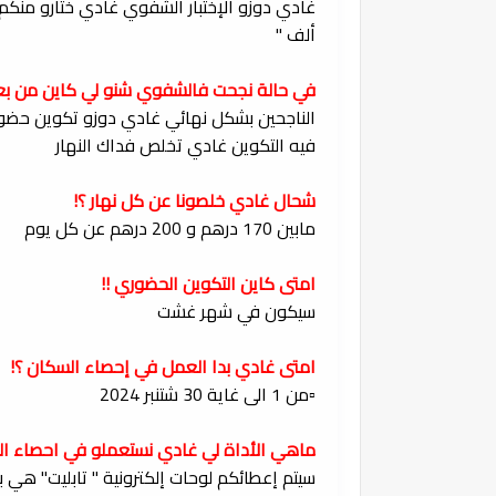
ألف "
في حالة نجحت فالشفوي شنو لي كاين من بعد
الناجحين بشكل نهائي غادي دوزو تكوين حضور
فيه التكوين غادي تخلص فداك النهار
شحال غادي خلصونا عن كل نهار ؟!
مابين 170 درهم و 200 درهم عن كل يوم
امتى كاين التكوين الحضوري !!
سيكون في شهر غشت
امتى غادي بدا العمل في إحصاء السكان ؟!
▫️من 1 الى غاية 30 شتنبر 2024
ماهي الأداة لي غادي نستعملو في احصاء ال
سيتم إعطائكم لوحات إلكترونية " تابليت" هي