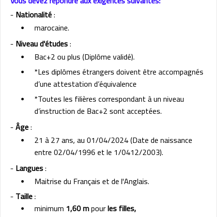
Vous devez répondre aux exigences suivantes:
-
Nationalité
:
marocaine.
-
Niveau d'études
:
Bac+2 ou plus (Diplôme validé).
*Les diplômes étrangers doivent être accompagnés
d’une attestation d’équivalence
*Toutes les filières correspondant à un niveau
d’instruction de Bac+2 sont acceptées.
-
Âge
:
21 à 27 ans, au 01/04/2024
(Date de naissance
entre 02/04/1996 et le 1/0412/2003).
-
Langues
:
Maitrise du Français et de l'Anglais.
-
Taille
:
minimum
1,60 m
pour
les filles,