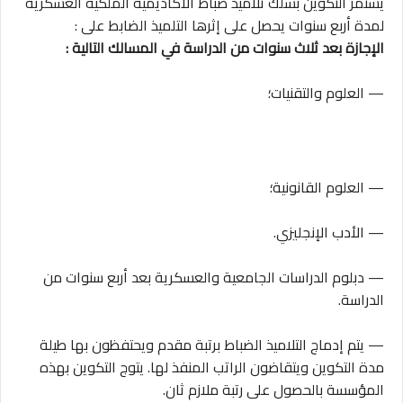
يستمر التكوين بسلك تلاميذ ضباط الأكاديمية الملكية العسكرية
لمدة أربع سنوات يحصل على إثرها التلميذ الضابط على :
الإجازة بعد ثلاث سنوات من الدراسة في المسالك التالية :
— العلوم والتقنيات؛
— العلوم القانونية؛
— الأدب الإنجليزي.
— دبلوم الدراسات الجامعية والعسكرية بعد أربع سنوات من
الدراسة.
— يتم إدماج التلاميذ الضباط برتبة مقدم ويحتفظون بها طيلة
مدة التكوين ويتقاضون الراتب المنفذ لها. يتوج التكوين بهذه
المؤسسة بالحصول على رتبة ملازم ثان.