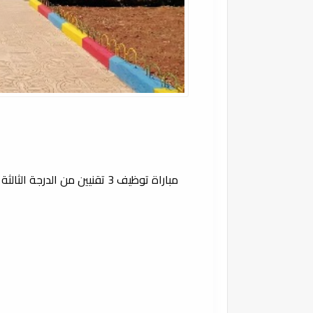
مباراة توظيف 3 تقنيين من الدرجة الثالثة بجماعة سيدي بوهرية إقليم بركان آخر أجل 31 ماي 2024