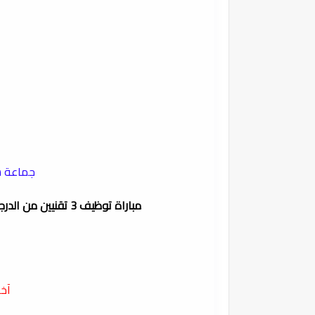
جماعة س
مباراة توظيف 3 تقنيين من الدرجة الثالثة بجماعة سيدي بوهرية إقليم بركان 2024
آخر أج