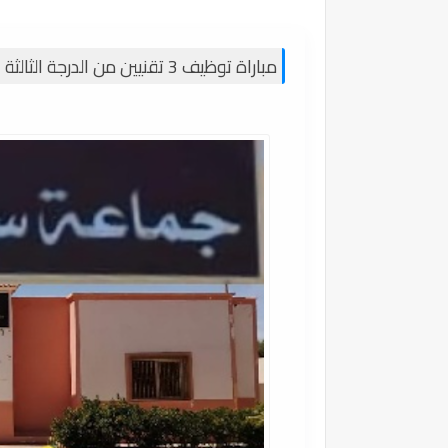
مباراة توظيف 3 تقنيين من الدرجة الثالثة بجماعة سيدي بوهرية إقليم بركان آخر أجل 31 ماي 2024