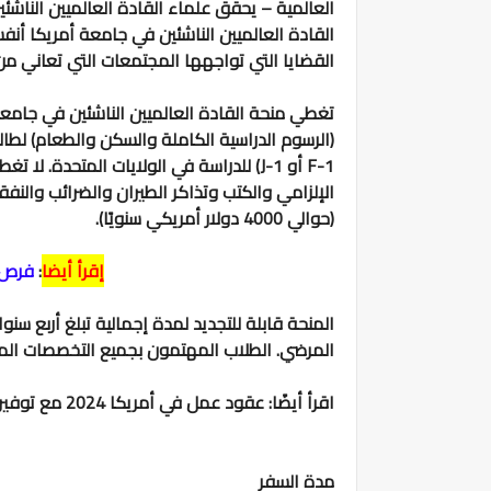
العالمية – يحقق علماء القادة العالميين النا
القادة العالميين الناشئين في جامعة أمريكا أن
القضايا التي تواجهها المجتمعات التي تعاني 
(الرسوم الدراسية الكاملة والسكن والطعام) لطال
F-1 أو J-1) للدراسة في الولايات المتحدة. 
الإلزامي والكتب وتذاكر الطيران والضرائب والن
(حوالي 4000 دولار أمريكي سنويًا).
إقرأ أيضا
:
فرص ع
المنحة قابلة للتجديد لمدة إجمالية تبلغ أربع سنو
المرضي. الطلاب المهتمون بجميع التخصصات الم
اقرأ أيضًا: عقود عمل في أمريكا 2024 مع توفير الإقامة الدائمة والتذاكر 🇺🇸
مدة السفر