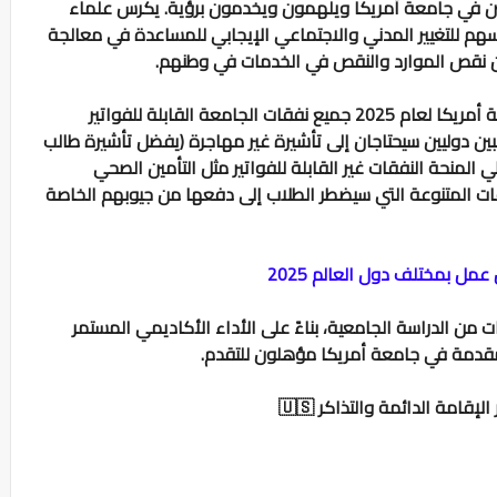
شئين في جامعة أمريكا ويلهمون ويخدمون برؤية. يكرس علماء
فسهم للتغيير المدني والاجتماعي الإيجابي للمساعدة في معالجة
من نقص الموارد والنقص في الخدمات في وطنهم.
تغطي منحة القادة العالميين الناشئين في جامعة أمريكا لعام 2025 جميع نفقات الجامعة القابلة للفواتير
بين دوليين سيحتاجان إلى تأشيرة غير مهاجرة (يفضل تأشيرة طالب
لا تغطي المنحة النفقات غير القابلة للفواتير مثل التأمين الصحي
فقات المتنوعة التي سيضطر الطلاب إلى دفعها من جيوبهم الخاصة
مل بمختلف دول العالم 2025
ات من الدراسة الجامعية، بناءً على الأداء الأكاديمي المستمر
قدمة في جامعة أمريكا مؤهلون للتقدم.