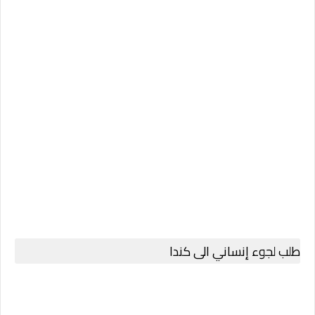
طلب لجوء إنساني الى كندا