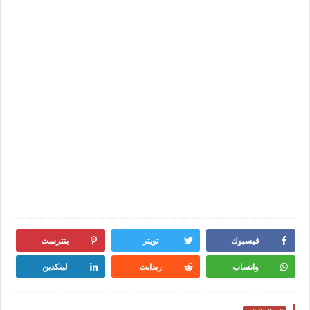
فيسبوك
تويتر
بنترست
واتساب
ريدايت
لينكدين