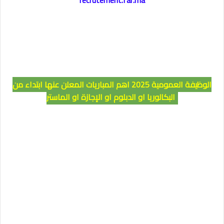
الوظيفة العمومية 2025 اهم المباريات المعلن عنها ابتداء من
البكالوريا او الدبلوم او الإجازة او الماستر..