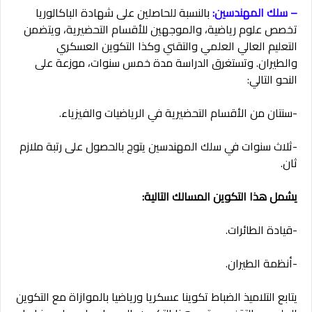
– سلك المهندسين:
بالنسبة للحاصلين على شهادة الباكالوريا
تخصص علوم رياضية، والموجهين للأقسام التحضيرية، ويتضمن
التعليم العالي العلمي والتقني وكذا التكوين العسكري
والطيران. وتستغرق الدراسة مدة خمس سنوات، موزعة على
النحو التالي:
-سنتان من الأقسام التحضيرية في الرياضيات والفيزياء.
-ثلاث سنوات في سلك المهندسين يتوج بالحصول على رتبة ملازم
ثان.
يشمل هذا التكوين المسالك التالية:
-قيادة الطائرات.
-أنظمة الطيران.
يتابع التلاميذ الضباط تكوينا عسكريا ورياضيا بالموازاة مع التكوين