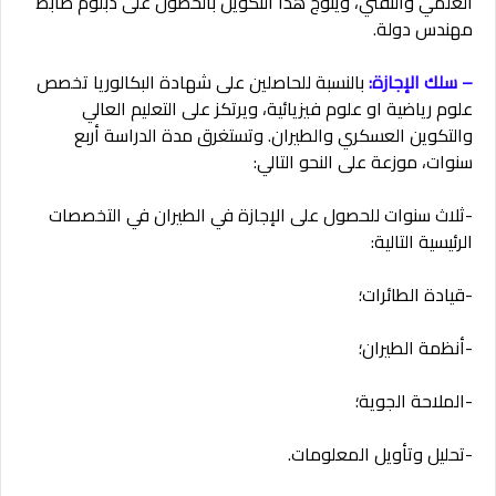
العلمي والتقني، ويتوج هذا التكوين بالحصول على دبلوم ضابط
مهندس دولة.
– سلك الإجازة:
بالنسبة للحاصلين على شهادة البكالوريا تخصص
علوم رياضية او علوم فيزيائية، ويرتكز على التعليم العالي
والتكوين العسكري والطيران. وتستغرق مدة الدراسة أربع
سنوات، موزعة على النحو التالي:
-ثلاث سنوات للحصول على الإجازة في الطيران في التخصصات
الرئيسية التالية:
-قيادة الطائرات؛
-أنظمة الطيران؛
-الملاحة الجوية؛
-تحليل وتأويل المعلومات.