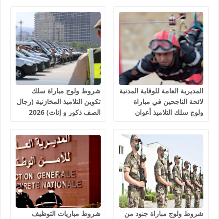
وطب الأسنان والبيطرة، آخر
أجل 10 غشت 2026
أجل هو 30 غشت 2026
المديرية العامة للوقاية المدنية
شروط ولوج مباراة سلك
لائحة الناجحين في مباراة
تكوين التلاميذ المخازنية (رجال
ولوج سلك التلاميذ أعوان
الصف ذكور و إناث) 2026
الإغاثة 1081 منصب 2026
شروط ولوج مباراة جنود من
شروط مباريات التوظيف