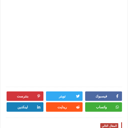
فيسبوك
تويتر
بنترست
واتساب
ريدايت
لينكدين
المقال التالي