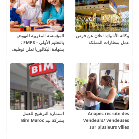
وكالة الأنابيك: اعلان عن فرص
المؤسسة المغربية للنهوض
عمل بمطارات المملكة
بالتعليم الأولي - FMPS :
بشهادة البكالوريا تعلن توظيف
مربيين ومربيات للتعليم الاولي
بمختلف جهات و أقاليم
المملكة 2026
Anapec recrute des
استمارة الترشيح للعمل
Vendeurs/ vendeuses
بشركة بيم Bim Maroc
sur plusieurs villes
salaires 3300 dhs.