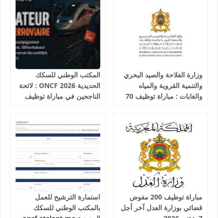
وزارة الفلاحة والصيد البحري
المكتب الوطني للسكك
والتنمية القروية والمياه
الحديدية 2026 ONCF : لائحة
والغابات : مباراة توظيف 70
الناجحين في مباراة توظيف
تقني من الدرجة الثالثة آخر
25 عون شرطة السكك
أجل 19 غشت 2026
الحديدية
مباراة توظيف 200 مفوض
استمارة الترشيح للعمل
قضائي بوزارة العدل آخر أجل
بالمكتب الوطني للسكك