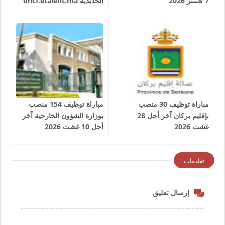
7 شتنبر 2026
الحديدية oncf.etalent.ma
مباراة توظيف 30 منصب
مباراة توظيف 154 منصب
بإقليم بركان آخر أجل 28
بوزارة الشؤون الخارجية آخر
غشت 2026
أجل 10 غشت 2026
تعليقات
إرسال تعليق