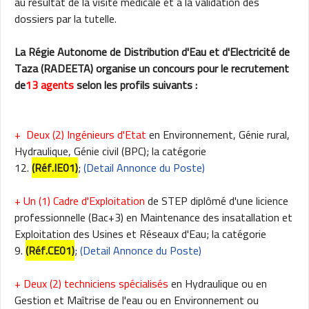
au résultat de la visite médicale et à la validation des
dossiers par la tutelle.
La Régie Autonome de Distribution d'Eau et d'Electricité de
Taza (RADEETA) organise un concours pour le recrutement
de
13 agents
selon les profils suivants :
+ Deux (2) Ingénieurs d'Etat
en Environnement, Génie rural,
Hydraulique, Génie civil (BPC); la catégorie
12.
(Réf.IE01)
;
(Detail Annonce du Poste)
+ Un (1) Cadre d'Exploitation
de STEP diplômé d'une licience
professionnelle (Bac+3) en Maintenance des insatallation et
Exploitation des Usines et Réseaux d'Eau; la catégorie
9.
(Réf.CE01)
;
(Detail Annonce du Poste)
+ Deux (2) techniciens spécialisés
en Hydraulique ou en
Gestion et Maîtrise de l'eau ou en Environnement ou