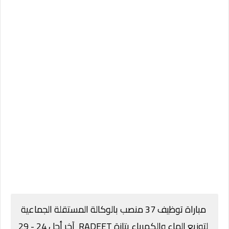
مباراة توظيف 37 منصب بالوكالة المستقلة الجماعية
لتوزيع الماء والكهرباء بتازة RADEET آخر أجل 24 - 29