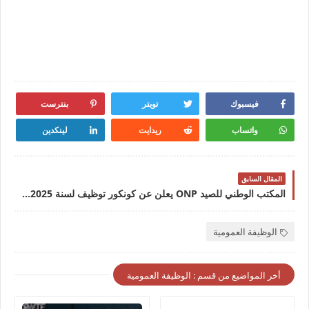
فيسبوك
تويتر
بنترست
واتساب
ريدايت
لينكدين
المقال السابق
المكتب الوطني للصيد ONP يعلن عن كونكور توظيف لسنة 2025 في مختلف الدرجات والتخصصات آخر أجل 25 أبريل 2025
الوظيفة العمومية
أخر المواضيع من قسم : الوظيفة العمومية