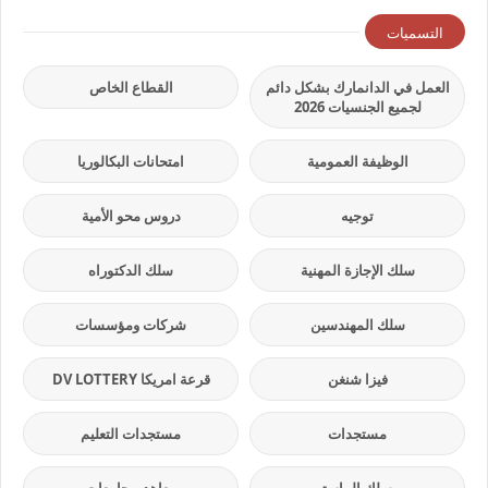
التسميات
العمل في الدانمارك بشكل دائم
القطاع الخاص
لجميع الجنسيات 2026
الوظيفة العمومية
امتحانات البكالوريا
توجيه
دروس محو الأمية
سلك الإجازة المهنية
سلك الدكتوراه
سلك المهندسين
شركات ومؤسسات
فيزا شنغن
قرعة امريكا DV LOTTERY
مستجدات
مستجدات التعليم