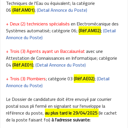
Techniques de l'Eau ou équivalent; la catégorie
06
(Réf.AM01)
;
(Detail Annonce du Poste)
+ Deux (2) techniciens spécialisés
en Electromécanique des
Systèmes automatisé; catégorie 06;
(Réf.AM02)
;
(Detail
Annonce du Poste)
+ Trois (3) Agents ayant un Baccalauréat
avec une
Attestation de Connaissances en Informatique; catégorie
04
(Réf.AE01)
;
(Detail Annonce du Poste)
+ Trois (3) Plombiers
; catégorie 03
(Réf.AE02)
;
(Detail
Annonce du Poste)
Le Dossier de candidature doit être envoyé par courrier
postal sous pli fermé en signalant sur l'enveloppe la
référence du poste,
au plus tard le 29/04/2025
(le cachet
de la poste faisant foi)
à l'adresse suivante: