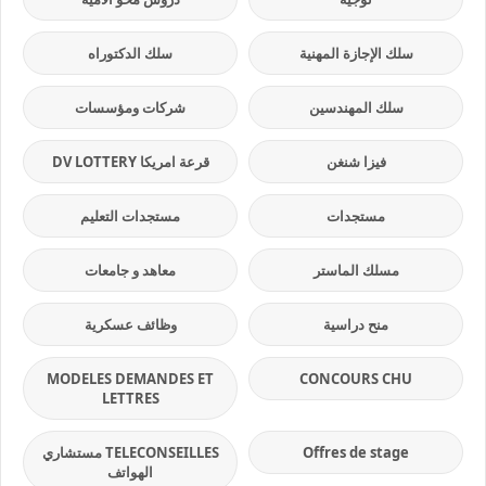
سلك الإجازة المهنية
سلك الدكتوراه
سلك المهندسين
شركات ومؤسسات
فيزا شنغن
قرعة امريكا DV LOTTERY
مستجدات
مستجدات التعليم
مسلك الماستر
معاهد و جامعات
منح دراسية
وظائف عسكرية
MODELES DEMANDES ET
CONCOURS CHU
LETTRES
Offres de stage
TELECONSEILLES مستشاري
الهواتف