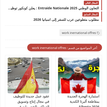
المقال التالي
التعاون الوطني Entraide Nationale 2025 : يعلن كونكور توظيف 70 منصب آخر أجل 12 شتنبر 2025
المقال السابق
مطلوب متطوعين عرب للسفر إلى اسبانيا 2026
work inernational offres
أخر المواضيع من قسم : work inernational offres
استمارة الهجرة الجديدة
عقود عمل جديدة للتوظيف
بمقاطعة ألبرتا الكندية
في مجال إنتاج وتسويق
Alberta 2026
الفواكه والخضروات في