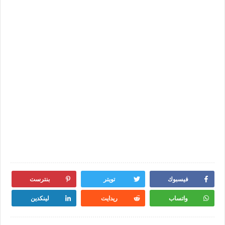
فيسبوك
تويتر
بنترست
واتساب
ريدايت
لينكدين