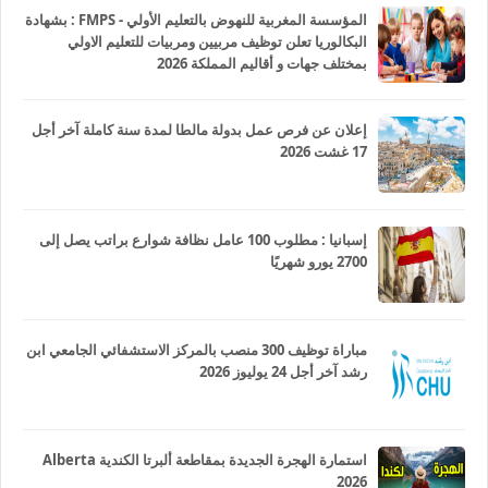
المؤسسة المغربية للنهوض بالتعليم الأولي - FMPS : بشهادة
البكالوريا تعلن توظيف مربيين ومربيات للتعليم الاولي
بمختلف جهات و أقاليم المملكة 2026
إعلان عن فرص عمل بدولة مالطا لمدة سنة كاملة آخر أجل
17 غشت 2026
إسبانيا : مطلوب 100 عامل نظافة شوارع براتب يصل إلى
2700 يورو شهريًا
مباراة توظيف 300 منصب بالمركز الاستشفائي الجامعي ابن
رشد آخر أجل 24 يوليوز 2026
استمارة الهجرة الجديدة بمقاطعة ألبرتا الكندية Alberta
2026