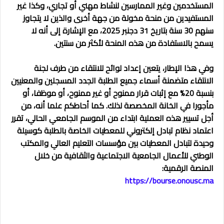
المستخدمين وغير الممارسين لنشاط مهني أو تجاري، وكذا غير
المستفيدين من منحة مخولة من جهة أخرى والذين لا يتجاوز
سنهم 30 سنة بتاريخ 31 دجنبر 2025، مع الإشارة إلى أنه لا
يسمح بالاستفادة من هذه المنحة لأكثر من سنتين.
وفي هذا الإطار، يتعين إعداد لوائح للانتقاء من طرف لجنة
الانتقاء متضمنة أسماء جميع الطلبة الجدد المسجلين والمعنيين
بنسبة 20% مع إثبات قرار ممنوح أو غير ممنوح، أو موظفا، أو
مأجورا في الخانة المخصصة لذلك. كما أحاطكم علما أنه، من
أجل تسيير هذه العملية ابتداء من الموسم الجامعي الحالي، تقرر
اعتماد نظام تبادل إلكتروني للمعطيات الخاصة بالطلبة كوسيلة
وحيدة لتبادل المعطيات بين مؤسسات التعليم العالي والمكتب
الوطني للأعمال الجامعية الاجتماعية والثقافية من خلال
المنصة الرقمية:
https://bourse.onousc.ma