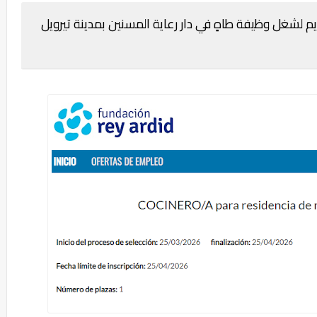
 لشغل وظيفة طاهٍ في دار رعاية المسنين بمدينة تيرويل