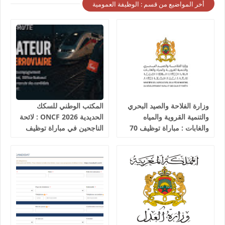
أخر المواضيع من قسم : الوظيفة العمومية
وزارة الفلاحة والصيد البحري
المكتب الوطني للسكك
والتنمية القروية والمياه
الحديدية 2026 ONCF : لائحة
والغابات : مباراة توظيف 70
الناجحين في مباراة توظيف
تقني من الدرجة الثالثة آخر
25 عون شرطة السكك
أجل 19 غشت 2026
الحديدية