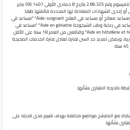
المؤسسات المؤهلة لتسليم هذه الشهادة طبقا للمرسوم رقم 2.86.325 بتاريخ 8 جمادى الأولى 1407 (09 يناير
ي أو إحدى الشهادات المعادلة لها المحددة قائمتها طبقا
للمقتضيات النظامية الجاري بها العمل، تخصص "مساعد معالج أو مساعد في العلاج Aide-soignant" "مساعد في
رعاية الرضع والأطفال Aide en puériculture" "مساعد في رعاية وطب الشيخوخة Aide en gériatrie" "مساعد في
الإيواء والصحة الاستشفائية Aide en hôtellerie et hygiène hospitalière" والبالغين من العمر 18 سنة على الأقل
الجارية، ويمكن تمديد حد السن لفترة تعادل فترة الخدمات الصحيحة
بطة بالدرجة المتبارى بشأنها.
باراة مع المترشح مواضيع مختلفة بهدف تقييم مدى قدرته على
بارى بشأنها.