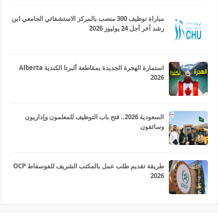
مباراة توظيف 300 منصب بالمركز الاستشفائي الجامعي ابن
رشد آخر أجل 24 يوليوز 2026
استمارة الهجرة الجديدة بمقاطعة ألبرتا الكندية Alberta
2026
السعودية 2026.. فتح باب التوظيف للمعلمون وإداريون
وسائقون
طريقة تقديم طلب عمل بالمكتب الشريف للفوسفاط OCP
2026