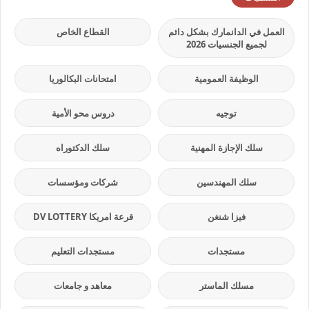
العمل في الدانمارك بشكل دائم
القطاع الخاص
لجميع الجنسيات 2026
الوظيفة العمومية
امتحانات البكالوريا
توجيه
دروس محو الأمية
سلك الإجازة المهنية
سلك الدكتوراه
سلك المهندسين
شركات ومؤسسات
فيزا شنغن
قرعة امريكا DV LOTTERY
مستجدات
مستجدات التعليم
مسلك الماستر
معاهد و جامعات