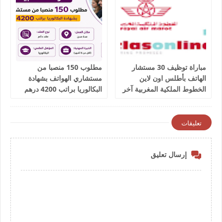
مباراة توظيف 30 مستشار
مطلوب 150 منصبا من
الهاتف بأطلس اون لاين
مستشاري الهواتف بشهادة
الخطوط الملكية المغربية آخر
البكالوريا براتب 4200 درهم
أجل 9 يوليوز 2026
شهريا
تعليقات
إرسال تعليق