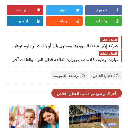
فيسبوك
تويتر
بنترست
واتساب
ريدايت
لينكدين
المقال التالي
شركة إيكيا IKEA السويدية: بمستوى باك أو باك+2 أودبلوم توظيف 17 منصب في عدة وظائف
المقال السابق
مباراة توظيف 63 منصب بوزارة الفلاحة قطاع المياه والغابات آخر أجل 30 شتنبر 2022مباراة توظيف 63 منصب بوزارة الفلاحة قطاع المياه والغابات آخر أجل 30 شتنبر 2022
القطاع الخاص
الوظيفة العمومية
أخر المواضيع من قسم : القطاع الخاص