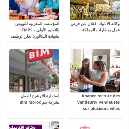
وكالة الأنابيك: اعلان عن فرص
المؤسسة المغربية للنهوض
عمل بمطارات المملكة
بالتعليم الأولي - FMPS :
بشهادة البكالوريا تعلن توظيف
مربيين ومربيات للتعليم الاولي
بمختلف جهات و أقاليم
المملكة 2026
Anapec recrute des
استمارة الترشيح للعمل
Vendeurs/ vendeuses
بشركة بيم Bim Maroc
sur plusieurs villes
salaires 3300 dhs.