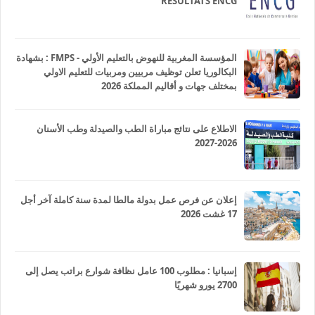
RESULTATS ENCG
المؤسسة المغربية للنهوض بالتعليم الأولي - FMPS : بشهادة
البكالوريا تعلن توظيف مربيين ومربيات للتعليم الاولي
بمختلف جهات و أقاليم المملكة 2026
الاطلاع على نتائج مباراة الطب والصيدلة وطب الأسنان
2026-2027
إعلان عن فرص عمل بدولة مالطا لمدة سنة كاملة آخر أجل
17 غشت 2026
إسبانيا : مطلوب 100 عامل نظافة شوارع براتب يصل إلى
2700 يورو شهريًا