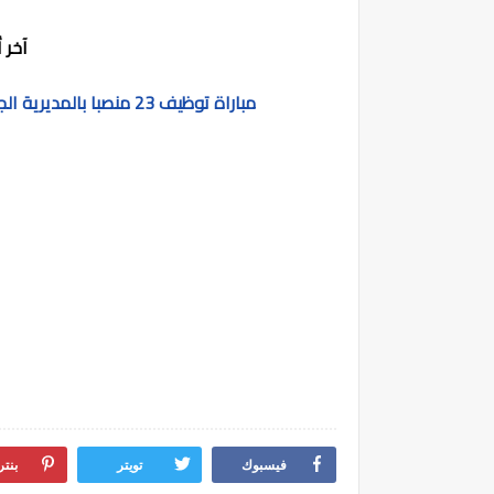
آخر أجل ه
مباراة توظيف 23 منصبا بالمديرية الجهوية للصحة و الحماية الإجتماعية لجهة سوس ماسة
فيسبوك
تويتر
بنت