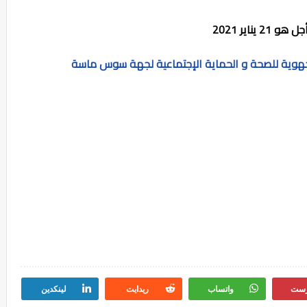
و 21 يناير 2021
رست
واتساب
ريدايت
لينكدين