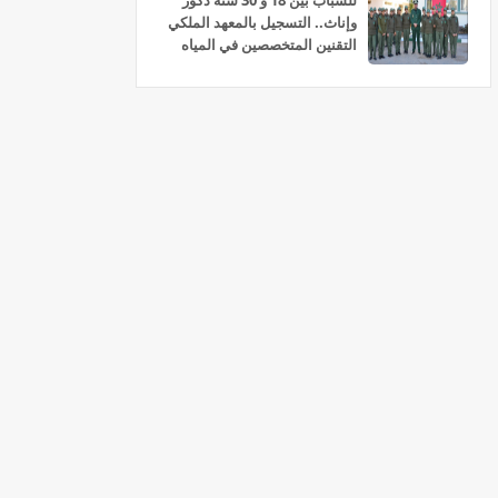
للشباب بين 18 و 30 سنة ذكور
وإناث.. التسجيل بالمعهد الملكي
التقنين المتخصصين في المياه
والغابات سلا 2026-2027