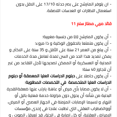
- ان يتوفر المترشح على بصر حدته 17/10 على الاقل بدون
استعمال النظارات او العدسات اللاصقة.
قائد مربي ممتاز سلم 11
- أن يكون المترشح (ة) من جنسية مغربية؛
- أن يكون متمتعا بالحقوق الوكنية و ذا مروء؛
- أن يبلغ من العمر 21 سنة على الأقل و 35 سنة على الاكثر, و
يمكن تمديد هذا الحد من السن لمدة تعامل مدة الخدمات
المدنية أو العسكرية أو الممكن تصحيحها لأجل التقاعد من غير
أن تتجاوز 40 سنة؛
- أن يكون حاصلا على
دبلوم الدراسات العليا المعمقة أو دبلوم
الدراسات العليا المتخصصة في التخصصات المطلوبة
؛
- أن لا يكون مصابا بأي مرض أو عاهة يترتب عنها ضعفةالقدرة
البدنية من شأنه أن يحول دون مزاولة خدمة فعلية باليل أو
النهار، و لاسيما الإصابات المزمنة في الجهاز العصبي أو المرض،
أووالضطراب العقلي التي تطلبت علاجا في إحدى مؤسسات
الامراض العقلية، أو كل إصابة في الحلق قد تعرقل الصوت ، و