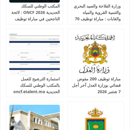
وزارة الفلاحة والصيد البحري
المكتب الوطني للسكك
والتنمية القروية والمياه
الحديدية 2026 ONCF : لائحة
والغابات : مباراة توظيف 70
الناجحين في مباراة توظيف
تقني من الدرجة الثالثة آخر
25 عون شرطة السكك
أجل 19 غشت 2026
الحديدية
مباراة توظيف 200 مفوض
استمارة الترشيح للعمل
قضائي بوزارة العدل آخر أجل
بالمكتب الوطني للسكك
7 شتنبر 2026
الحديدية oncf.etalent.ma