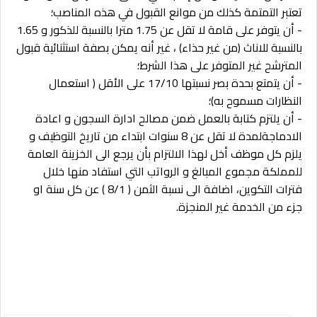
تعتبر التمتمة كذلك من موانع القبول في هذه المناصب؛
- أن يتوفر على قامة لا تقل عن 1.75 مترا بالنسبة للذكور و 1.65
بالنسبة للاناث (من غير حذاء) ، غير أنه يمكن بصفة استثنائية قبول
المترشح غير المتوفر على هذا الشرط؛
- أن يتمتع بحدة بصر نسبتها 17/10 على الأقل ( استعمال
النظارات مسموح به)؛
- أن يلتزم كتابة بالعمل ضمن مصالح ادارة السجون و اعادة
الادماجةلمدة لا تقل عن 8 سنوات ابتداء من تاريخ التوظيف و
يلزم كل موظف أخل لهذا الالتزام بأن يرجع الى الخزينة العامة
للمملكة مجموع المبالغ و الرواتب التي استفاد منها خلال
فترات التكوين، اضافة الى نسبة الثمن ( 8/1 ) عن كل سنة او
جزء من الخدمة غير المنجزة.