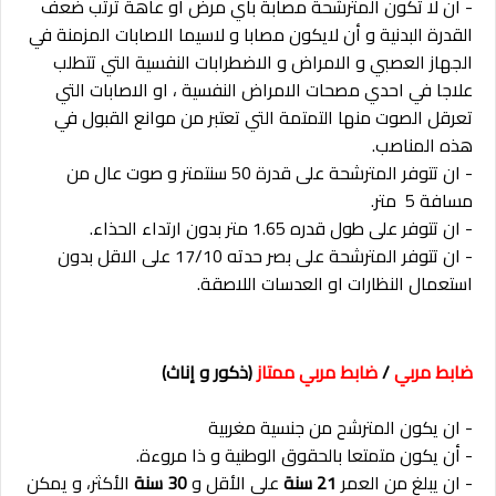
- أن لا تكون المترشحة مصابة بأي مرض أو عاهة ترتب ضعف
القدرة البدنية و أن لايكون مصابا و لاسيما الاصابات المزمنة في
الجهاز العصبي و الامراض و الاضطرابات النفسية التي تتطلب
علاجا في احدي مصحات الامراض النفسية ، او الاصابات التي
تعرقل الصوت منها التمتمة التي تعتبر من موانع القبول في
هذه المناصب.
- ان تتوفر المترشحة على قدرة 50 سنتمتر و صوت عال من
مسافة 5 متر.
- ان تتوفر على طول قدره 1.65 متر بدون ارتداء الحذاء.
- ان تتوفر المترشحة على بصر حدته 17/10 على الاقل بدون
استعمال النظارات او العدسات اللاصقة.
ضابط مربي
/
ضابط مربي ممتاز
(ذكور و إناث)
- ان يكون المترشح من جنسية مغربية
- أن يكون متمتعا بالحقوق الوطنية و ذا مروءة.
- ان يبلغ من العمر
21 سنة
على الأقل و
30 سنة
الأكثر، و يمكن