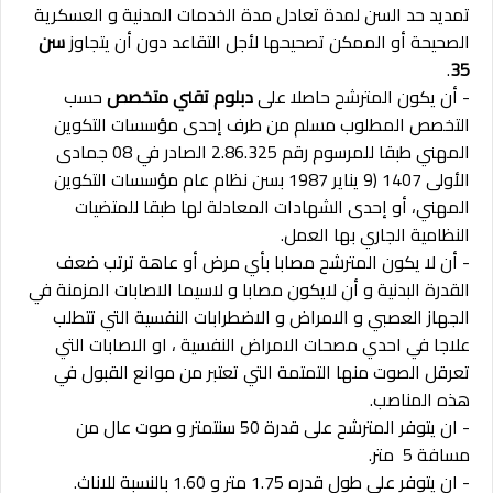
تمديد حد السن لمدة تعادل مدة الخدمات المدنية و العسكرية
الصحيحة أو الممكن تصحيحها لأجل التقاعد دون أن يتجاوز
سن
.
35
- أن يكون المترشح حاصلا على
دبلوم تقني متخصص
حسب
التخصص المطلوب مسلم من طرف إحدى مؤسسات التكوين
المهني طبقا للمرسوم رقم 2.86.325 الصادر في 08 جمادى
الأولى 1407 (9 يناير 1987 بسن نظام عام مؤسسات التكوين
المهني، أو إحدى الشهادات المعادلة لها طبقا للمتضيات
النظامية الجاري بها العمل.
- أن لا يكون المترشح مصابا بأي مرض أو عاهة ترتب ضعف
القدرة البدنية و أن لايكون مصابا و لاسيما الاصابات المزمنة في
الجهاز العصبي و الامراض و الاضطرابات النفسية التي تتطلب
علاجا في احدي مصحات الامراض النفسية ، او الاصابات التي
تعرقل الصوت منها التمتمة التي تعتبر من موانع القبول في
هذه المناصب.
- ان يتوفر المترشح على قدرة 50 سنتمتر و صوت عال من
مسافة 5 متر.
- ان يتوفر على طول قدره 1.75 متر و 1.60 بالنسبة للاناث.