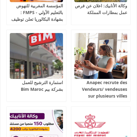
وكالة الأنابيك: اعلان عن فرص
المؤسسة المغربية للنهوض
عمل بمطارات المملكة
بالتعليم الأولي - FMPS :
بشهادة البكالوريا تعلن توظيف
مربيين ومربيات للتعليم الاولي
بمختلف جهات و أقاليم
المملكة 2026
Anapec recrute des
استمارة الترشيح للعمل
Vendeurs/ vendeuses
بشركة بيم Bim Maroc
sur plusieurs villes
salaires 3300 dhs.