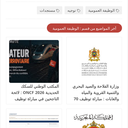
الوظيفة العمومية
توجيه
مستجدات
أخر المواضيع من قسم : الوظيفة العمومية
وزارة الفلاحة والصيد البحري
المكتب الوطني للسكك
والتنمية القروية والمياه
الحديدية 2026 ONCF : لائحة
والغابات : مباراة توظيف 70
الناجحين في مباراة توظيف
تقني من الدرجة الثالثة آخر
25 عون شرطة السكك
أجل 19 غشت 2026
الحديدية