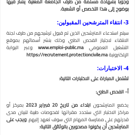
وجوبا بشهادة مسلمة من طرف الجامعة المعنية يشار فيها
بوضوح إلى هذا التخصص أو الشعبة.
3- انتقاء المترشحين المقبولين:
سيتم استدعاء المترشحين الذين تم قبول ترشيحهم من طرف لجنة
الانتقاء لاجتياز الفحص الطبي وذلك بنشر أسمائهم بموقع
التشغيل العمومي
www.emploi-public.ma
وعبر البوابة
الإلكترونية
https://recrutement.protectioncivile.ma
4- الاختبارات:
تشتمل المباراة على الاختبارات التالية:
أ- الفحص الطبي:
يخضع المترشحون
ابتداء من تاريخ 20 فبراير 2023
بمركز أو
مراكز الاختبار التي ستحدد مقراتها لفحوصات طبية لتبيان مدى
قدرتهم على ممارسة المهام التي سوف تعهد إليهم.
ويجب على
المترشحين أن يكونوا مصحوبين بالوثائق التالية: