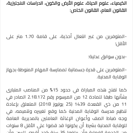
الكيمياء، علوم الحياة، علوم الأرض والكون، الدراسات الانجليزية،
القانون العام، القانون الخاص
؛
-المتوفرين من غير انتعال أحذية، على قامة 1.70 متر على
الأقل؛
-بدون سوابق عدلية؛
-المتوفرين على قدرة جسمانية لممارسة المهام المنوطة بجهاز
الوقاية المدنية.
كما تفتح هذه المباراة في حدود 15% من المناصب المتبارى
بشأنها طبقا للمادة 12 من المرسوم رقم 2.18.172 الصادر في
11 من ذي القعدة 1439 (25 يوليوز 2018) المتعلق بإعادة
تنظيم مدرسة الوقاية المدنية كما وقع تغييره وتتميمه، في
وجه ضباط الصف وأعوان الإغاثة العاملين بالمديرية العامة
للوقاية المدنية بشرط أن يكونوا قد قضوا على الأقل 8 سنوات
من الخدمة الفعلية وأن يبلغوا 35 سنة كحد أقصى للسن وأن