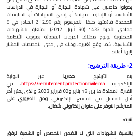
يكونوا حاصلين على شهادة الإجازة أو الإجازة في الدراسات
الأساسية أو الإجازة المهنية؛ أو إحدى الشهادات أو الدبلومات
المحددة قائمتها طبقا اللمرسوم رقم 2.12.90 الصادر في 8
جمادى الآخرة 1433 (30 أبريل 2012) المتعلق بالشهادات
المطلوبة لولوج مختلف الدرجات المحدثة بموجب الأنظمة
الأساسية، كما وقع تغييره، وذلك في إحدى التخصصات المشار
إليها أعلاه.
2- طريقة الترشيح:
يتم الترشيح
حصريا
عبر البوابة
الإلكترونية
https://recrutement.protectioncivile.ma
، في
الفترة الممتدة ما بين 18 يناير و02 فبراير 2023 والذي يعتبر آخر
أجل للتسجيل في الموقع الإلكتروني،
ومن الضروري على
المترشح التوفر على عنوان إلكتروني شغال.
تنبيه:
بالنسبة للشهادات التي لا تتضمن التخصص أو الشعبة ترفق