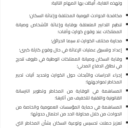
ولهذه الغاية، أُنيطَت بها المهام التالية:
مكافحة الحوادث اليومية المختلفة وإغاثة السكان؛
تنظيم التدابير المتعلقة بوقاية وإغاثة الأشخاص وصيانة
الممتلكات عند وقوع كوارث وآفات؛
محاربة مختلف الكوارث لا سيما الحرائق؛
إعداد وتنسيق عمليات الإغاثة في حال وقوع كارثة كبرى؛
وقاية السكان وصيانة الممتلكات الوطنية في ظروف تندرج
في نطاق الدفاع المدني؛
إجراء الدراسات والأبحاث حول الكوارث وتحديد آليات تدبير
المخاطر لمواجهتها؛
المساهمة في الوقاية من المخاطر وتطوير الترسانة
القانونية والتقنية للتخفيف من آثارها؛
المساهمة في حماية المؤسسات العمومية والخاصة من
الحوادث من خلال محاولة الحد من احتمال حدوثها؛
تعزيز حملات تحسيس وتوعية السكان بشأن المخاطر التي