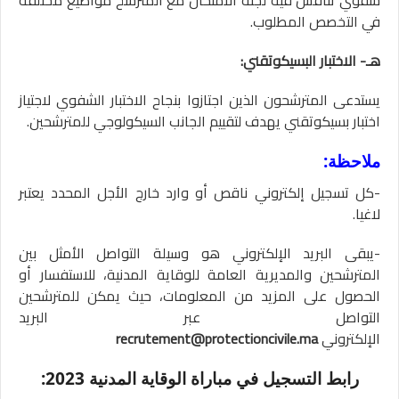
شفوي تناقش فيه لجنة الامتحان مع المترشح مواضيع مختلفة
في التخصص المطلوب.
هـ- الاختبار البسيكوتقني:
يستدعى المترشحون الذين اجتازوا بنجاح الاختبار الشفوي لاجتياز
اختبار بسيكوتقني يهدف لتقييم الجانب السيكولوجي للمترشحين.
ملاحظة:
-كل تسجيل إلكتروني ناقص أو وارد خارج الأجل المحدد يعتبر
لاغيا.
-يبقى البريد الإلكتروني هو وسيلة التواصل الأمثل بين
المترشحين والمديرية العامة للوقاية المدنية، للاستفسار أو
الحصول على المزيد من المعلومات، حيث يمكن للمترشحين
التواصل عبر البريد
الإلكتروني
recrutement@protectioncivile.ma
رابط التسجيل في مباراة الوقاية المدنية 2023: