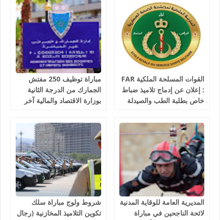
القوات المسلحة الملكية FAR
مباراة توظيف 250 مفتش
: إعلان عن إدماج تلاميذ ضباط
الجمارك من الدرجة الثانية
خاص بطلبة الطب والصيدلة
بوزارة الاقتصاد والمالية آخر
وطب الأسنان والبيطرة، آخر
أجل 10 غشت 2026
أجل هو 30 غشت 2026
المديرية العامة للوقاية المدنية
شروط ولوج مباراة سلك
لائحة الناجحين في مباراة
تكوين التلاميذ المخازنية (رجال