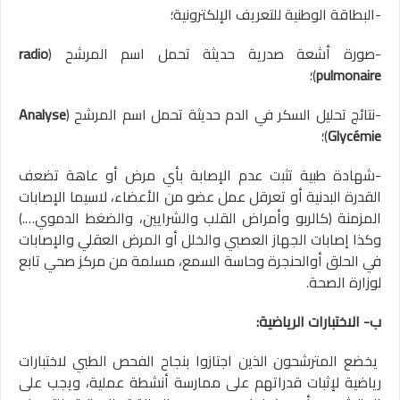
-البطاقة الوطنية للتعريف الإلكترونية؛
-صورة أشعة صدرية حديثة تحمل اسم المرشح (
radio
pulmonaire
)؛
-نتائج تحليل السكر في الدم حديثة تحمل اسم المرشح (
Analyse
Glycémie
)؛
-شهادة طبية تثبت عدم الإصابة بأي مرض أو عاهة تضعف
القدرة البدنية أو تعرقل عمل عضو من الأعضاء، لاسيما الإصابات
المزمنة (كالربو وأمراض القلب والشرايين، والضغط الدموي….)
وكذا إصابات الجهاز العصبي والخلل أو المرض العقلي والإصابات
في الحلق أوالحنجرة وحاسة السمع، مسلمة من مركز صحي تابع
لوزارة الصحة.
ب- الاختبارات الرياضية:
يخضع المترشحون الذين اجتازوا بنجاح الفحص الطبي لاختبارات
رياضية لإثبات قدراتهم على ممارسة أنشطة عملية، ويجب على