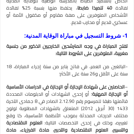
الخاص بالتلاميذ الضباط بالمدرسة الوطنية للوقاية المدنية
لفائدة
40 تلميذا ضابطا
، يحتفظ منها بنسبة 25% لفائدة
الأشخاص المتوفرين على صفة مقاوم أو مكفول الأمة أو
عسكري قديم أو محارب قديم.
1- شروط التسجيل في مباراة الوقاية المدنية:
تفتح المباراة في وجه المترشحين الخارجيين الذكور من جنسية
مغربية، المتوفرين على الشروط التالية:
-البالغين من العمر، في فاتح يناير من سنة إجراء المباراة، 18
سنة على الأقل و26 سنة على الأكثر؛
–
الحاصلين على شهادة الإجازة أو الإجازة في الدراسات الأساسية
أو الإجازة المهنية
؛ أو إحدى الشهادات أو الدبلومات المحددة
قائمتها طبقا للمرسوم رقم 2.12.90 الصادر في 8 جمادى الآخرة
1433 (30 أبريل 2012) المتعلق بالشهادات المطلوبة لولوج
مختلف الدرجات المحدثة بموجب الأنظمة الأساسية، كا وقع
تغييره، وذلك في إحدى التخصصات التالية:
العلوم الاقتصادية
والتسيير، العلوم الاقتصادية والتدبير، مادة الفيزياء، مادة