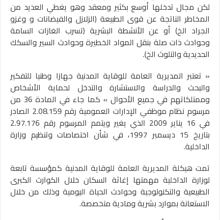
لكن مجال تدخلها أوسع بكثير ومعقد وهو يغطي العديد من
المخاطر الناتجة عن قوى الطبيعة (الزلازل والفيضانات و وغزو
الجراد الخ) أو عن الأنشطة البشرية (تسرب الغازات السامة
وحوادث ذات صلة بنقل المواد الخطيرة وحوادث السير والسكك
الحديدية والتلوث الخ).
« تعتبر المديرية العامة للوقاية المدنية جهازا وطنيا للتفكير
والبحث والدراسة والاستشارة والتدخل لحماية الأشخاص
وممتلكاتهم في جميع الأحوال » كما جاء في المادة 36 من
مرسوم نظام موظفي الإدارات العمومية رقم 2.08.159 الصادر
في 16 يناير 2009 الذي يغير ويتمم المرسوم رقم 2.97.176
بتاريخ 15 ديسمبر 1997، في شأن اختصاصات وتنظيم وزارة
الداخلية.
تمت هيكلة المديرية العامة للوقاية المدنية كمؤسسة تابعة
لوزارة الداخلية مهمتها إغاثة السكان خلال الكوارث الكبرى
الطبيعية والتكنولوجية وحوادث الحياة اليومية وذلك من خلال
الاستعانة بموارد بشرية ومادية متخصصة.