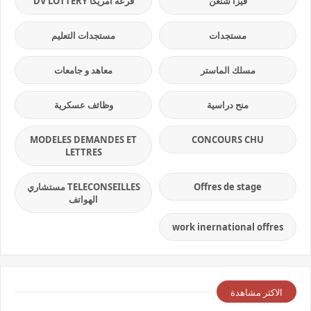
فيزا شنغن
قرعة امريكا DV LOTTERY
مستجدات
مستجدات التعليم
مسلك الماستر
معاهد و جامعات
منح دراسية
وظائف عسكرية
MODELES DEMANDES ET
CONCOURS CHU
LETTRES
Offres de stage
TELECONSEILLES مستشاري
الهواتف
work inernational offres
الاكثر مشاهدة