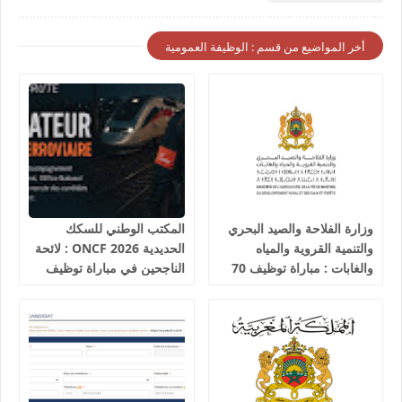
أخر المواضيع من قسم : الوظيفة العمومية
وزارة الفلاحة والصيد البحري
المكتب الوطني للسكك
والتنمية القروية والمياه
الحديدية 2026 ONCF : لائحة
والغابات : مباراة توظيف 70
الناجحين في مباراة توظيف
تقني من الدرجة الثالثة آخر
25 عون شرطة السكك
أجل 19 غشت 2026
الحديدية