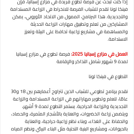
إذا كنت تبحث عن فرصة تطوع فريدة في مزارع إسبانيا، فإن
فينكا لونا تقدم للشباب الفرصة للانخراط في الزراعة المستدامة
والتجديدية. هذا البرنامج، الممول من الاتحاد الأوروبي، يمكن
المشاركين من تعلم وتطبيق مهارات الزراعة الحديثة
والمساهمة في مشاريع زراعية تحافظ على البيئة وتعزز
الاستدامة.
العمل في مزارع إسبانيا 2025:
فرصة تطوع في مزارع إسبانيا
لمدة 9 شهور شامل التذاكر والإقامة
التطوع في فينكا لونا
نقدم برنامج تطوعي للشباب الذين تتراوح أعمارهم بين 18 و30
عامًا، لتعلم وتطوير مهاراتهم في الزراعة المستدامة والزراعة
التجديدية والزراعة الحراجية. يستمر التطوع لمدة 9 أشهر،
ويتضمن زراعة الخضروات، والعناية بالأشجار المثمرة، والحصاد،
والحفاظ على الغذاء، وبناء نظم زراعية حراجية، والعناية
بالحيوانات، ومشاريع البنية التحتية مثل البناء البيئي ونظم المياه