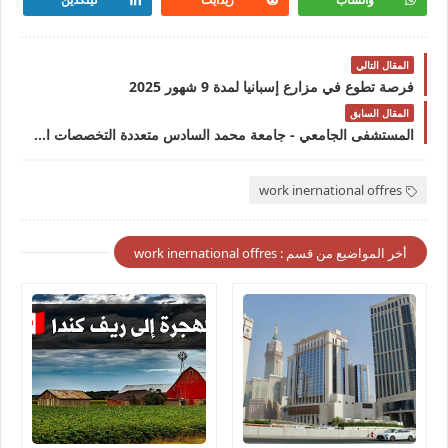
المقال التالي
فرصة تطوع في مزارع إسبانيا لمدة 9 شهور 2025
المقال السابق
المستشفى الجامعي - جامعة محمد السادس متعددة التخصصات التقنية UMP6 : الإعلان عن توظيف في عدة تخصصات
work inernational offres
أخر المواضيع من قسم : work inernational offres