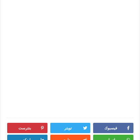
فيسبوك
تويتر
بنترست
واتساب
ريدايت
لينكدين