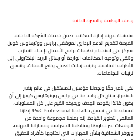
وصف الوظيفة والسيرة الذاتية
ستمنحك مهنة إدارة المكاتب، ضمن خدمات الشركة الداخلية،
الفرصة لتقديم الدعم الإداري لموظفي برايس ووترهاوس كوبرز.
ستركز على استخدام تطبيقات برامج الأعمال لإعداد التقارير،
وتلقي وتوجيه المكالمات الواردة أو رسائل البريد الإلكتروني إلى
الأطراف المناسبة، وترتيب رحلات العمل، وتتبع النفقات، وتنسيق
ترتيبات الاجتماعات.
لكي نتميز حقًا ونجعلنا مؤهلين للمستقبل في عالم يتغير
باستمرار، يحتاج كل واحد منا في برايس ووترهاوس كوبرز إلى أن
يكون قائدًا يقوده الهدف ويحركه القيم على كل المستويات.
لمساعدتنا في تحقيق ذلك، لدينا PwC Professional؛ إطارنا
العالمي لتطوير القيادة. إنه يمنحنا مجموعة واحدة من
التوقعات عبر خطوطنا ومناطقنا الجغرافية ومساراتنا المهنية،
ويوفر الشفافية بشأن المهارات التي نحتاجها كأفراد لتحقيق