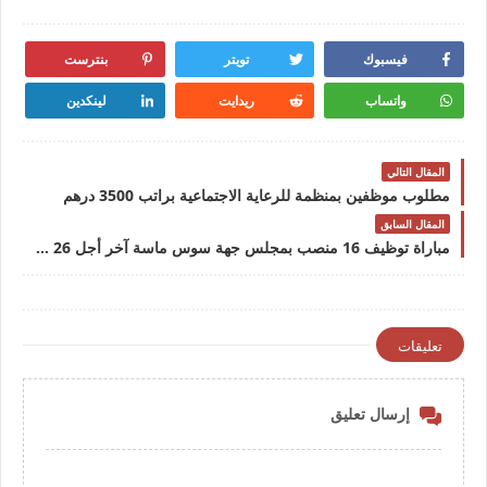
فيسبوك
تويتر
بنترست
واتساب
ريدايت
لينكدين
المقال التالي
مطلوب موظفين بمنظمة للرعاية الاجتماعية براتب 3500 درهم
المقال السابق
مباراة توظيف 16 منصب بمجلس جهة سوس ماسة آخر أجل 26 يناير 2024
تعليقات
إرسال تعليق