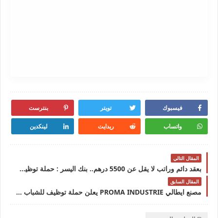
فيسبوك
تويتر
بنترست
واتساب
ريدايت
لينكدين
المقال التالي
بعقد دائم وراتب لا يقل عن 5500 درهم.. بنك اليسر : حملة توظيف واسعة لفائدة الشباب حاملي الشواهد و الدبلومات 2024
المقال السابق
مصنع ايطالي PROMA INDUSTRIE يعلن حملة توظيف للشباب حاملي الدبلومات والشواهد في العديد من التخصصات