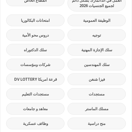
العمل في الدانمارك بشكل دائم
القطاع الخاص
لجميع الجنسيات 2026
الوظيفة العمومية
امتحانات البكالوريا
توجيه
دروس محو الأمية
سلك الإجازة المهنية
سلك الدكتوراه
سلك المهندسين
شركات ومؤسسات
فيزا شنغن
قرعة امريكا DV LOTTERY
مستجدات
مستجدات التعليم
مسلك الماستر
معاهد و جامعات
منح دراسية
وظائف عسكرية