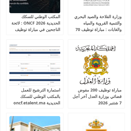
وزارة الفلاحة والصيد البحري
المكتب الوطني للسكك
والتنمية القروية والمياه
الحديدية 2026 ONCF : لائحة
والغابات : مباراة توظيف 70
الناجحين في مباراة توظيف
تقني من الدرجة الثالثة آخر
25 عون شرطة السكك
أجل 19 غشت 2026
الحديدية
مباراة توظيف 200 مفوض
استمارة الترشيح للعمل
قضائي بوزارة العدل آخر أجل
بالمكتب الوطني للسكك
7 شتنبر 2026
الحديدية oncf.etalent.ma