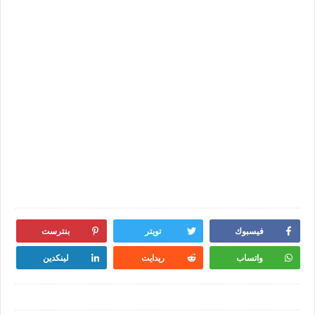
فيسبوك
تويتر
بنترست
واتساب
ريدايت
لينكدين