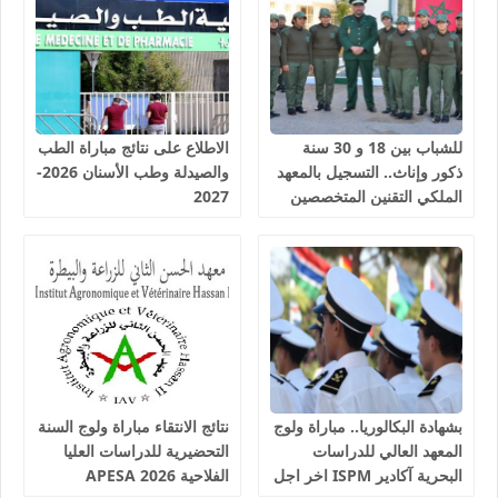
للشباب بين 18 و 30 سنة
الاطلاع على نتائج مباراة الطب
ذكور وإناث.. التسجيل بالمعهد
والصيدلة وطب الأسنان 2026-
الملكي التقنين المتخصصين
2027
في المياه والغابات سلا 2026-
2027
بشهادة البكالوريا.. مباراة ولوج
نتائج الانتقاء مباراة ولوج السنة
المعهد العالي للدراسات
التحضيرية للدراسات العليا
البحرية آكادير ISPM اخر اجل
الفلاحية 2026 APESA