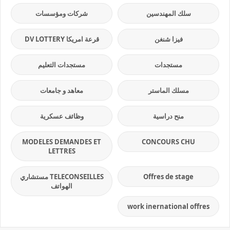
سلك المهندسين
شركات ومؤسسات
فيزا شنغن
قرعة امريكا DV LOTTERY
مستجدات
مستجدات التعليم
مسلك الماستر
معاهد و جامعات
منح دراسية
وظائف عسكرية
MODELES DEMANDES ET
CONCOURS CHU
LETTRES
Offres de stage
TELECONSEILLES مستشاري
الهواتف
work inernational offres