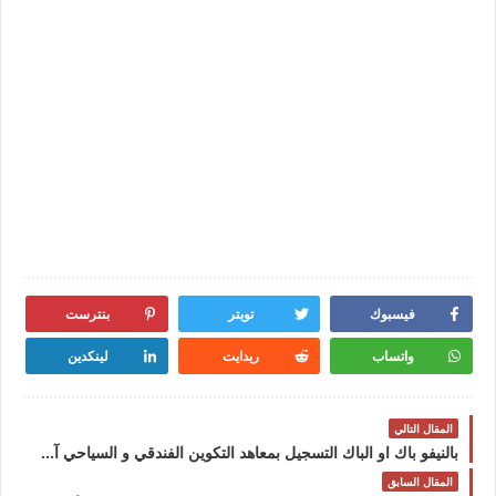
فيسبوك
تويتر
بنترست
واتساب
ريدايت
لينكدين
المقال التالي
بالنيفو باك او الباك التسجيل بمعاهد التكوين الفندقي و السياحي آخر أجل 25 يونيو 2024 ISTAHT ITSHT
المقال السابق