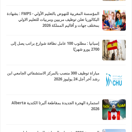
المؤسسة المغربية للنهوض بالتعليم الأولي - FMPS : بشهادة
البكالوريا تعلن توظيف مربيين ومربيات للتعليم الاولي
بمختلف جهات و أقاليم المملكة 2026
إسبانيا : مطلوب 100 عامل نظافة شوارع براتب يصل إلى
2700 يورو شهريًا
مباراة توظيف 300 منصب بالمركز الاستشفائي الجامعي ابن
رشد آخر أجل 24 يوليوز 2026
استمارة الهجرة الجديدة بمقاطعة ألبرتا الكندية Alberta
2026