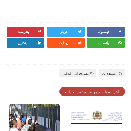
فيسبوك
تويتر
بنترست
واتساب
ريدايت
لينكدين
مستجدات
مستجدات التعليم
أخر المواضيع من قسم : مستجدات