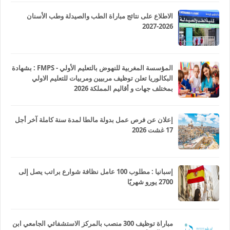
الاطلاع على نتائج مباراة الطب والصيدلة وطب الأسنان
2026-2027
المؤسسة المغربية للنهوض بالتعليم الأولي - FMPS : بشهادة
البكالوريا تعلن توظيف مربيين ومربيات للتعليم الاولي
بمختلف جهات و أقاليم المملكة 2026
إعلان عن فرص عمل بدولة مالطا لمدة سنة كاملة آخر أجل
17 غشت 2026
إسبانيا : مطلوب 100 عامل نظافة شوارع براتب يصل إلى
2700 يورو شهريًا
مباراة توظيف 300 منصب بالمركز الاستشفائي الجامعي ابن