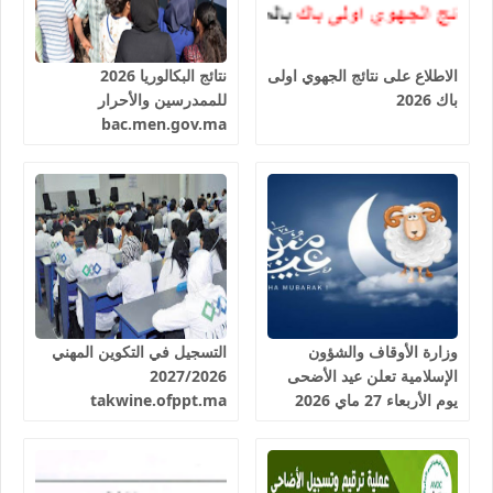
الاطلاع على نتائج الجهوي اولى
نتائج البكالوريا 2026
باك 2026
للممدرسين والأحرار
bac.men.gov.ma
وزارة الأوقاف والشؤون
التسجيل في التكوين المهني
الإسلامية تعلن عيد الأضحى
2027/2026
يوم الأربعاء 27 ماي 2026
takwine.ofppt.ma