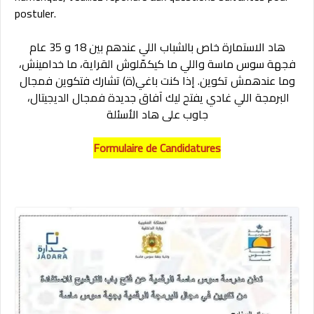
postuler.
هاد الاستمارة خاص بالشباب اللي عندهم بين 18 و 35 عام
فجهة سوس ماسة واللي ما كيكمّلوش القراية، ما خدامينش،
وما عندهمش تكوين. إذا كنت باغي(ة) تشارك فتكوين فمجال
البرمجة اللي غادي يفتح ليك آفاق جديدة فمجال الديجيتال،
جاوب على هاد الأسئلة
Formulaire de Candidatures