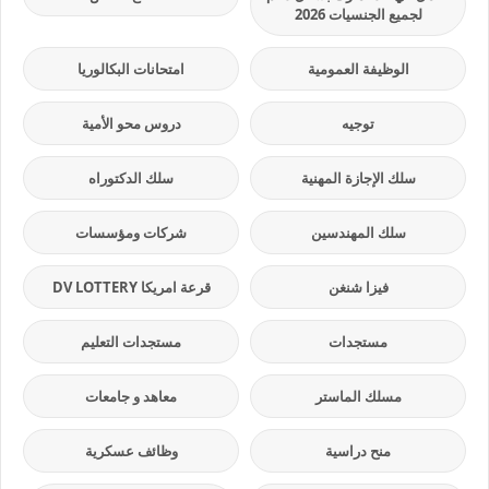
لجميع الجنسيات 2026
الوظيفة العمومية
امتحانات البكالوريا
توجيه
دروس محو الأمية
سلك الإجازة المهنية
سلك الدكتوراه
سلك المهندسين
شركات ومؤسسات
فيزا شنغن
قرعة امريكا DV LOTTERY
مستجدات
مستجدات التعليم
مسلك الماستر
معاهد و جامعات
منح دراسية
وظائف عسكرية