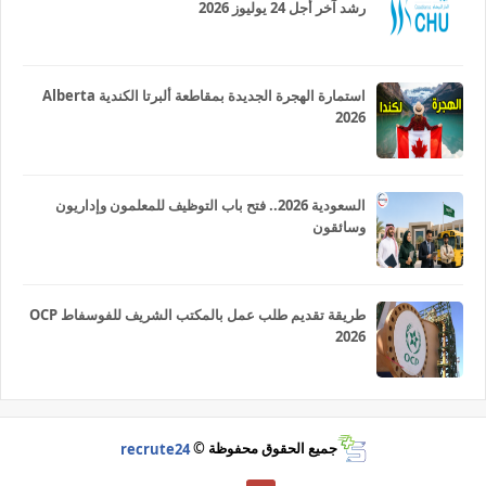
رشد آخر أجل 24 يوليوز 2026
استمارة الهجرة الجديدة بمقاطعة ألبرتا الكندية Alberta
2026
السعودية 2026.. فتح باب التوظيف للمعلمون وإداريون
وسائقون
طريقة تقديم طلب عمل بالمكتب الشريف للفوسفاط OCP
2026
جميع الحقوق محفوظة ©
recrute24