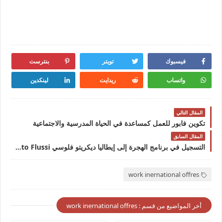
فيسبوك
تويتر
بنترست
واتساب
ريدايت
لينكدين
المقال التالي
تكوين فابور للعمل كمساعدة في الحياة المدرسية والاجتماعية
المقال السابق
التسجيل في برنامج الهجرة إلى إيطاليا ديكريتو فلوسي Decreto Flussi
work inernational offres
أخر المواضيع من قسم : work inernational offres