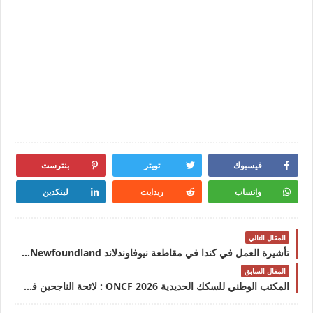
فيسبوك
تويتر
بنترست
واتساب
ريدايت
لينكدين
المقال التالي
تأشيرة العمل في كندا في مقاطعة نيوفاوندلاند Visa Newfoundland
المقال السابق
المكتب الوطني للسكك الحديدية 2026 ONCF : لائحة الناجحين في مباراة توظيف 25 عون شرطة السكك الحديدية