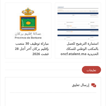
الحديدية
استمارة الترشيح للعمل
مباراة توظيف 30 منصب
بالمكتب الوطني للسكك
بإقليم بركان آخر أجل 28
الحديدية oncf.etalent.ma
غشت 2026
تعليقات
إرسال تعليق