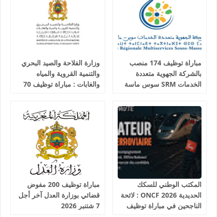
مباراة توظيف 174 منصب
وزارة الفلاحة والصيد البحري
بالشركة الجهوية متعددة
والتنمية القروية والمياه
الخدمات SRM سوس ماسة
والغابات : مباراة توظيف 70
آخر أجل 24 غشت 2026
تقني من الدرجة الثالثة آخر
أجل 19 غشت 2026
المكتب الوطني للسكك
مباراة توظيف 200 مفوض
الحديدية 2026 ONCF : لائحة
قضائي بوزارة العدل آخر أجل
الناجحين في مباراة توظيف
7 شتنبر 2026
25 عون شرطة السكك