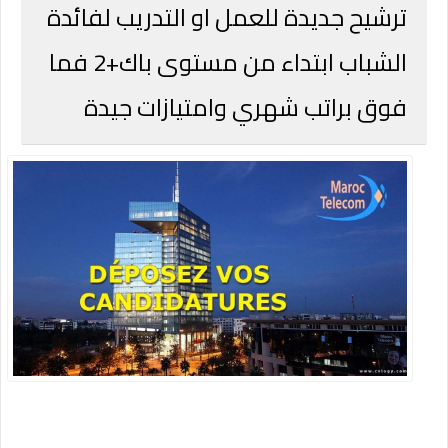
ترشيح جديدة للعمل او التدريب لفائدة
الشباب ابتداء من مستوى باك+2 فما
فوق براتب شهري وامتيازات جيدة