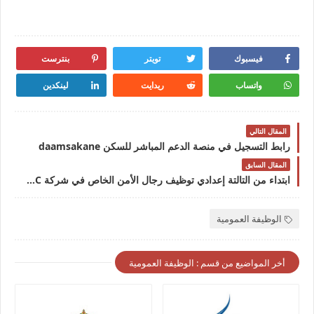
فيسبوك
تويتر
بنترست
واتساب
ريدايت
لينكدين
المقال التالي
رابط التسجيل في منصة الدعم المباشر للسكن daamsakane
المقال السابق
ابتداء من التالتة إعدادي توظيف رجال الأمن الخاص في شركة GRS MAROC في العديد من المدن 2024
الوظيفة العمومية
أخر المواضيع من قسم : الوظيفة العمومية