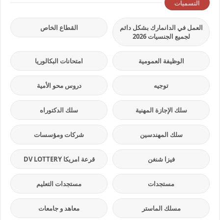
التسميات
العمل في الدانمارك بشكل دائم
القطاع الخاص
لجميع الجنسيات 2026
الوظيفة العمومية
امتحانات البكالوريا
توجيه
دروس محو الأمية
سلك الإجازة المهنية
سلك الدكتوراه
سلك المهندسين
شركات ومؤسسات
فيزا شنغن
قرعة امريكا DV LOTTERY
مستجدات
مستجدات التعليم
مسلك الماستر
معاهد و جامعات