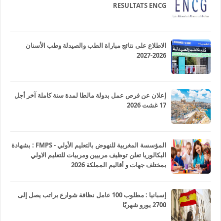
RESULTATS ENCG
الاطلاع على نتائج مباراة الطب والصيدلة وطب الأسنان
2026-2027
إعلان عن فرص عمل بدولة مالطا لمدة سنة كاملة آخر أجل
17 غشت 2026
المؤسسة المغربية للنهوض بالتعليم الأولي - FMPS : بشهادة
البكالوريا تعلن توظيف مربيين ومربيات للتعليم الاولي
بمختلف جهات و أقاليم المملكة 2026
إسبانيا : مطلوب 100 عامل نظافة شوارع براتب يصل إلى
2700 يورو شهريًا