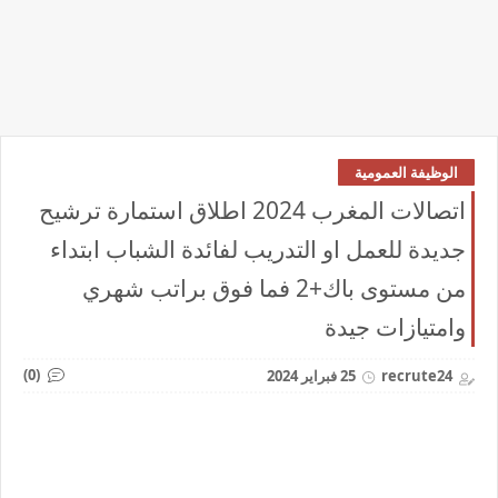
الوظيفة العمومية
اتصالات المغرب 2024 اطلاق استمارة ترشيح
جديدة للعمل او التدريب لفائدة الشباب ابتداء
من مستوى باك+2 فما فوق براتب شهري
وامتيازات جيدة
(0)
recrute24
25 فبراير 2024