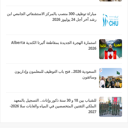
مباراة توظيف 300 منصب بالمركز الاستشفائي الجامعي ابن
رشد آخر أجل 24 يوليوز 2026
استمارة الهجرة الجديدة بمقاطعة ألبرتا الكندية Alberta
2026
السعودية 2026.. فتح باب التوظيف للمعلمون وإداريون
وسائقون
للشباب بين 18 و 30 سنة ذكور وإناث.. التسجيل بالمعهد
الملكي التقنين المتخصصين في المياه والغابات سلا 2026-
2027