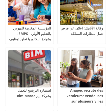
وكالة الأنابيك: اعلان عن فرص
المؤسسة المغربية للنهوض
عمل بمطارات المملكة
بالتعليم الأولي - FMPS :
بشهادة البكالوريا تعلن توظيف
مربيين ومربيات للتعليم الاولي
بمختلف جهات و أقاليم
المملكة 2026
Anapec recrute des
استمارة الترشيح للعمل
Vendeurs/ vendeuses
بشركة بيم Bim Maroc
sur plusieurs villes
salaires 3300 dhs.