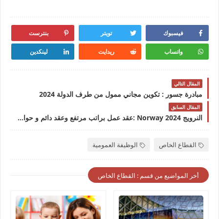
فيسبوك
تويتر
بنترست
واتساب
ريدايت
لينكدين
المقال التالي
مبادرة جسور : تكوين مجاني ممول من طرف الدولة 2024
المقال السابق
النرويج 2024 Norway :عقد عمل براتب مرتفع وعقد دائم و حوافز مرتفعة 2024
القطاع الخاص
الوظيفة العمومية
أخر المواضيع من قسم : القطاع الخاص