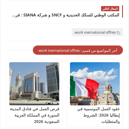
المقال التالي
المكتب الوطني للسكك الحديدية و SNCF و شركة SIANA : فرص تدريب PFE عدة مناصب في تخصصات مختلفة آخر أجل 15 دجنبر 2023
work inernational offres
أخر المواضيع من قسم : work inernational offres
عقود العمل الموسمية في
فرص العمل في فنادق المدينة
إيطاليا 2026: الشروط
المنورة في المملكة العربية
والمتطلبات
السعودية 2026