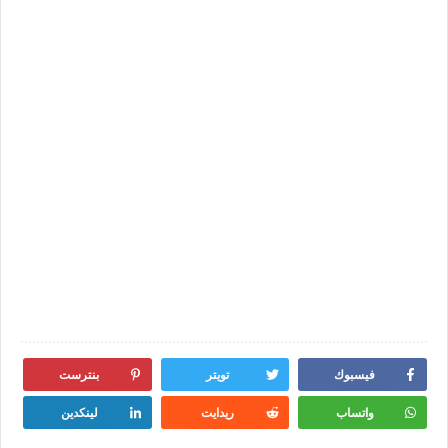
فيسبوك
تويتر
بنترست
واتساب
ريدايت
لينكدين