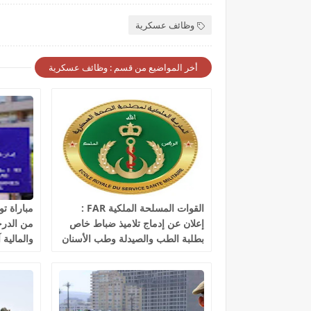
وظائف عسكرية
أخر المواضيع من قسم : وظائف عسكرية
القوات المسلحة الملكية FAR :
إعلان عن إدماج تلاميذ ضباط خاص
من الدرجة
بطلبة الطب والصيدلة وطب الأسنان
والمالية آخر أ
والبيطرة، آخر أجل هو 30 غشت
2026