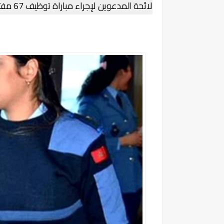
لائحة المدعوين لإجراء مباراة توظيف 67 مفتش الجمارك من الدرجة الثالثة