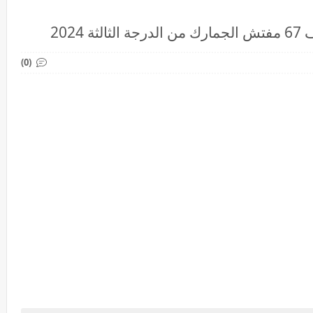
202
(0)