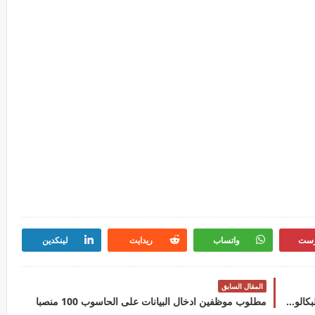
رست
واتساب
ريدايت
لينكدين
المقال السابق
كيفية تقديم شكاية لتصحيح ورقة الامتحان الوطني للبكالوريا 2024
مطلوب موظفين ادخال البيانات على الحاسوب 100 منصبا