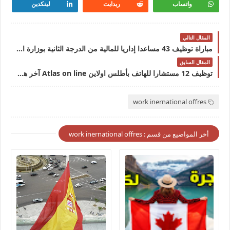
واتساب
ريدايت
لينكدين
المقال التالي
مباراة توظيف 43 مساعدا إداريا للمالية من الدرجة الثانية بوزارة الاقتصاد والمالية. آخر أجل هو 21 مارس 2025
المقال السابق
توظيف 12 مستشارا للهاتف بأطلس اولاين Atlas on line آخر هو 17 مارس 2025
work inernational offres
أخر المواضيع من قسم : work inernational offres