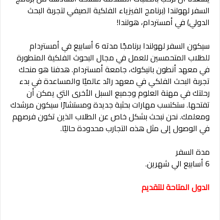
السفر لهولندا (برنامج الفيزياء الفلكية الصيفي لتجربة البحث
الدولي) في أمستردام، هولندا!
سيكون السفر لهولندا برنامجًا مدته 6 أسابيع في أمستردام
للطلاب المتحمسين للعمل في مجال البحوث الفلكية المتطورة
في معهد أنطون بانيكوك، جامعة أمستردام. هدفنا هو منحك
تجربة البحث الفلكي في معهد رائد عالميًا والمساعدة في بدء
رحلتك في مهنة العلوم وجميع السبل الأخرى التي يمكن أن
تفتحها. ستكتسب مهارات بحثية جديدة ومستشارًا سيكون مرشدك
ومعلمك. نحن نبحث بشكل خاص عن الطلاب الذين تكون فرصهم
في الوصول إلى مثل هذه التجارب محدودة حاليًا.
مدة السفر
6 أسابيع الي شهرين.
الدول المتاحة للتقديم