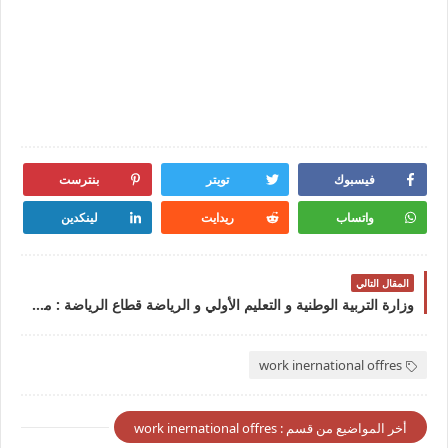
فيسبوك
تويتر
بنترست
واتساب
ريدايت
لينكدين
المقال التالي
وزارة التربية الوطنية و التعليم الأولي و الرياضة قطاع الرياضة : مباراة توظيف 20 متصرف من الدرجة الثالثة آخر أجل 6 مارس 2026
work inernational offres
أخر المواضيع من قسم : work inernational offres