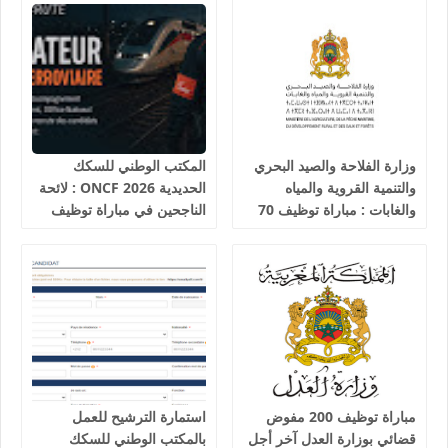
وزارة الفلاحة والصيد البحري
المكتب الوطني للسكك
والتنمية القروية والمياه
الحديدية 2026 ONCF : لائحة
والغابات : مباراة توظيف 70
الناجحين في مباراة توظيف
تقني من الدرجة الثالثة آخر
25 عون شرطة السكك
أجل 19 غشت 2026
الحديدية
مباراة توظيف 200 مفوض
استمارة الترشيح للعمل
قضائي بوزارة العدل آخر أجل
بالمكتب الوطني للسكك