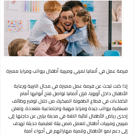
فرصة عمل في ألمانيا لمربي ومربية أطفال برواتب ومزايا مميزة
إذا كنت تبحث عن فرصة عمل مميزة في مجال التربية ورعاية
الأطفال داخل أوروبا، فإن ألمانيا تواصل فتح أبوابها أمام
الكفاءات في قطاع الطفولة المبكرة، من خلال توفير وظائف
مستقرة برواتب جيدة ومزايا مهنية واجتماعية متعددة. وتعلن
إحدى رياض الأطفال ثنائية اللغة في مدينة برلين عن حاجتها إلى
مربيين ومربيات أطفال للعمل ضمن بيئة تعليمية حديثة تهدف
إلى دعم نمو الأطفال وتنمية مهاراتهم في أجواء آمنة