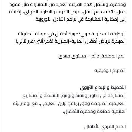
ومحفزة. وتشمل هذه الفرصة العديد من الامتيازات مثل عقود
عمل دائمة، دعم النقل، فرص التدريب والتطوير المهني، إضافة
إلى إمكانية المشاركة في برامج التبادل الأوروبية.
الوظيفة المطلوبة مربي/مربية أطفال في مرحلة الطفولة
المبكرة لرياض أطفال ألمانية-إنجليزية (ذكر/أنثى/غير ثنائي)
نوع الوظيفة: دائم – مستوى مبتدئ
المهام الوظيفية
التخطيط والإبداع التربوي
المشاركة في تطوير وتنفيذ وتوثيق الأنشطة والمشاريع
التعليمية الملهمة وفق برنامج برلين التعليمي، مع توفير بيئة
تعليمية ممتعة ومحفزة للأطفال.
الدعم الفردي للأطفال