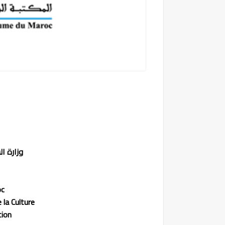
وزارة ا
oc
 la Culture
tion