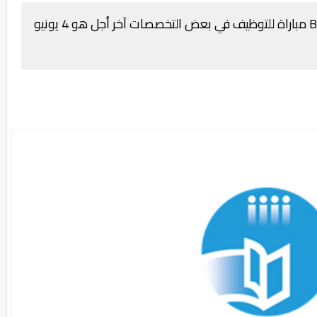
المكتبة الوطنية للمملكة المغربية BNRM مباراة للتوظيف في بعض التخصصات آخر أجل هو 4 يونيو